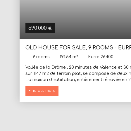
590 000
€
OLD HOUSE FOR SALE, 9 ROOMS - EURR
9
rooms
191.84
m²
Eurre 26400
Vallée de la Drôme , 20 minutes de Valence et 30 
sur 11471m2 de terrain plat, se compose de deux 
La maison d'habitation, entièrement rénovée en 20
En rez-de-chaussée, autour d'une vaste entrée, u
Find out more
cheminée , une grande cuisine séparée et équipée
dressing, une buanderie . À l'étage, deux grandes
mezzanine de 40m2, complété par des combles d
supplémentaire. La rénovation de qualité allie l
prestations A l'extérieur , un grand auvent abrité 
l'arrosage de la propriété. La deuxième maison, 
rafraichissement, mais présenteun potentiel intér