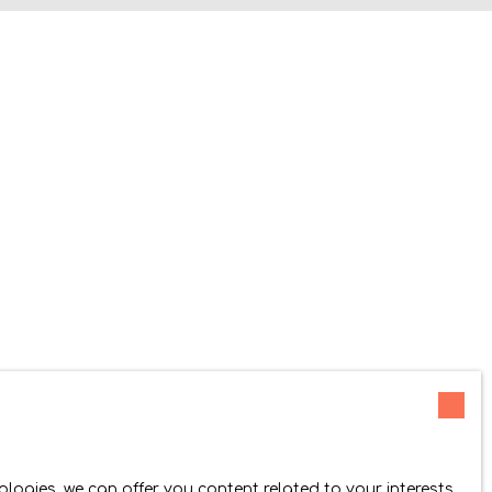
ambres, un bureau et une salle d'eau . Le terrain
rmettant une extension sur le gite. Honoraires
auxquels ce bien est exposé sont disponibles
ogies, we can offer you content related to your interests.