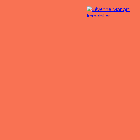
operties
The agency