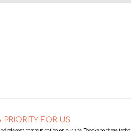
qui s'ouvre sur une terrasse, et à l'étage, deux ch
est piscinable et constructible sur une partie, pe
charge vendeurLes informations sur les risques 
sur le site Géorisques : www. georisques. gouv. fr
 PRIORITY FOR US
nd relevant communication on our site. Thanks to these technol