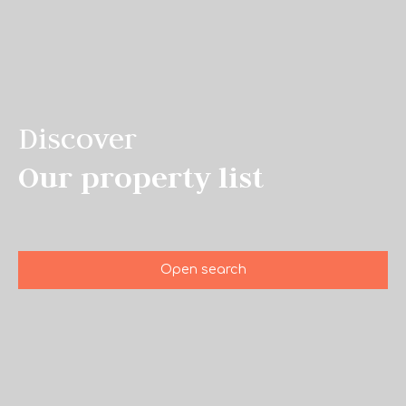
Discover
Our property list
Open search
Type of offer
Sale
Type of property
House