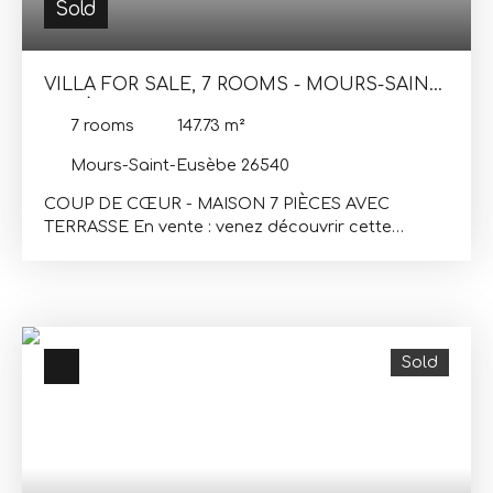
Sold
VILLA FOR SALE, 7 ROOMS - MOURS-SAINT-
EUSÈBE 26540
7
rooms
147.73
m²
Mours-Saint-Eusèbe 26540
COUP DE CŒUR - MAISON 7 PIÈCES AVEC
TERRASSE En vente : venez découvrir cette
maison de 7 pièces de 136 m² et de 1 120 m² de
terrain, à Mours-Saint-Eusèbe (26540). Elle profite
d'une vue panoramique. Elle est organisée comme
suit : quatre chambres (entre 9 et 12 m²), un bureau
de 21 m² et une cuisine. Elle offre également une
Sold
salle de bains et une buanderie. Elle propose
également un dégagement et un wc. La maison
bénéficie d'un chauffage convecteur. 35 m² de
terrasse offrent à cette maison de l'espace
supplémentaire bienvenu. Pour davantage de
rangements, ce bien est vendu avec une cave.