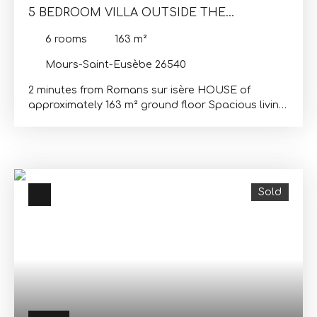
5 BEDROOM VILLA OUTSIDE THE
SUBDIVISION VERCORS VIEW WITH
6
rooms
163
m²
SWIMMING POOL
Mours-Saint-Eusèbe 26540
2 minutes from Romans sur isère HOUSE of
approximately 163 m² ground floor Spacious living
room of 54 m² with fitted kitchen 2 bedrooms 9
and 14 m² shower and wc floor 3 large bedrooms
15, 17 and 18 m² bathroom 6. 5 Under- floor 35 m² +
crawl space and 3 garages Quiet land of 1765 m²
view vercors swimming pool not overlooked and
Sold
close to all amenities on foot