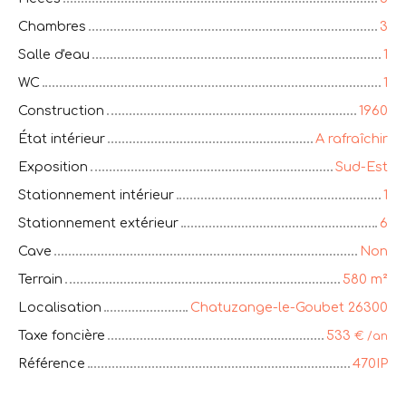
Chambres
3
Salle d'eau
1
WC
1
Construction
1960
État intérieur
A rafraîchir
Exposition
Sud-Est
Stationnement intérieur
1
Stationnement extérieur
6
Cave
Non
Terrain
580
m²
Localisation
Chatuzange-le-Goubet 26300
Taxe foncière
533
€ /an
Référence
470IP