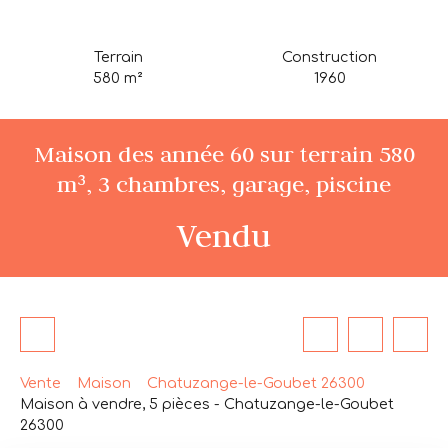
Terrain
Construction
580
m²
1960
Maison des année 60 sur terrain 580
m³, 3 chambres, garage, piscine
Vendu
Vente
Maison
Chatuzange-le-Goubet 26300
Maison à vendre, 5 pièces - Chatuzange-le-Goubet
26300