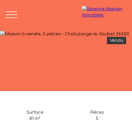
Vendu
Accueil
Vendre
Acheter
Nos biens vendus
Avis de
04 75 45
valeur
86 24
Surface
Pièces
81
m²
5