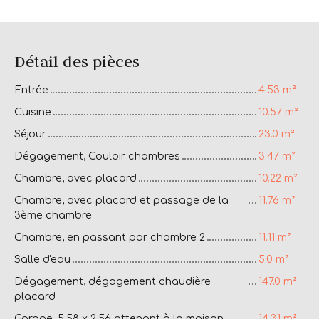
Détail des pièces
Entrée
4.53 m²
Cuisine
10.57 m²
Séjour
23.0 m²
Dégagement, Couloir chambres
3.47 m²
Chambre, avec placard
10.22 m²
Chambre, avec placard et passage de la
11.76 m²
3ème chambre
Chambre, en passant par chambre 2
11.11 m²
Salle d'eau
5.0 m²
Dégagement, dégagement chaudière
147.0 m²
placard
Garage, 5,58 x 2,56 attenant à la maison
14.31 m²