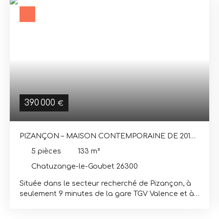
390 000
€
PIZANÇON – MAISON CONTEMPORAINE DE 2019 –
133 M² – 4 CHAMBRES – GARAGE
5
pièces
133
m²
Chatuzange-le-Goubet 26300
Située dans le secteur recherché de Pizançon, à
seulement 9 minutes de la gare TGV Valence et à
proximité des écoles et des commerces, cette
maison contemporaine construite en 2019 offre un