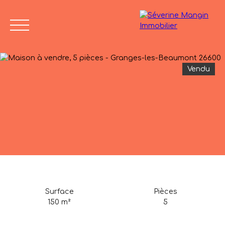
Vendu
Accueil
Vendre
Acheter
Nos biens vendus
Avis de
04 75 45
valeur
86 24
Surface
Pièces
150
m²
5