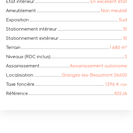
État intérieur
En excellent état
Ameublement
Non meublé
Exposition
Sud
Stationnement intérieur
10
Stationnement extérieur
10
Terrain
1 680
m²
Niveaux (RDC inclus)
2
Assainissement
Assainissement autonome
Localisation
Granges-les-Beaumont 26600
Taxe foncière
1 296
€ /an
Référence
422JA