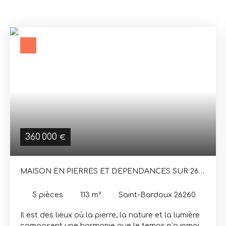
360 000
€
MAISON EN PIERRES ET DEPENDANCES SUR 26
360 M² DE BOIS ET PRAIRIES
5
pièces
113
m²
Saint-Bardoux 26260
Il est des lieux où la pierre, la nature et la lumière
composent une harmonie que le temps n’a jamais