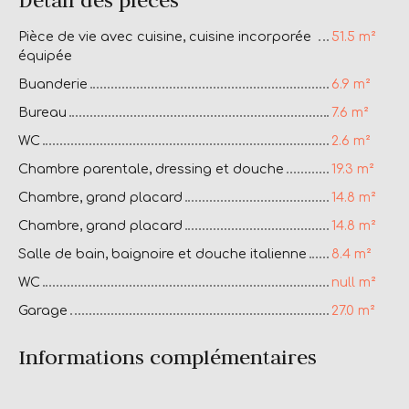
Pièce de vie avec cuisine, cuisine incorporée
51.5 m²
équipée
Buanderie
6.9 m²
Bureau
7.6 m²
WC
2.6 m²
Chambre parentale, dressing et douche
19.3 m²
Chambre, grand placard
14.8 m²
Chambre, grand placard
14.8 m²
Salle de bain, baignoire et douche italienne
8.4 m²
WC
null m²
Garage
27.0 m²
Informations complémentaires