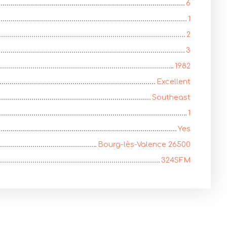
6
1
2
3
1982
Excellent
Southeast
1
Yes
Bourg-lès-Valence 26500
324SFM