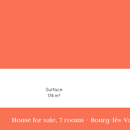
Surface
174
m²
House for sale, 7 rooms - Bourg-lès-V