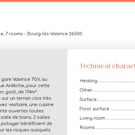
le, 7 rooms - Bourg-lès-Valence 26500
Technical charact
s gare Valence TGV, au
Heating
ue Ardèche, pour cette
Other
ec goût, de 174m²
sur un terrain clos très
Surface
vec vestiaire, une cuisine
Floor surface
ante ouvertes toutes
salle de bains, 2 salles
Living room
e potager bénéficient de
Rooms
ur les risques auxquels