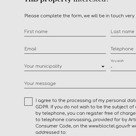
Please complete the form, we will be in touch very 
First name
Last name
Email
Telephone
You wish
Your municipality
-
Your message
I agree to the processing of my personal dat
GDPR. If you do not wish to be the subject o
by telephone, you can register free of charge 
to telephone canvassing, provided for by Arti
Consumer Code, on the www.bloctel.gouv.fr we
addressed to: