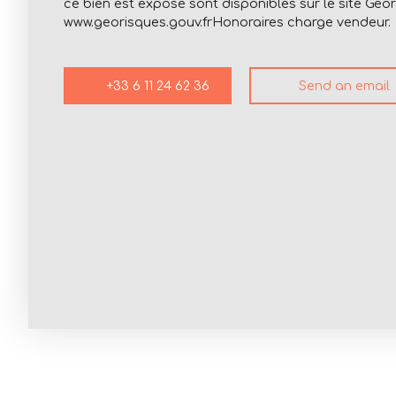
ce bien est exposé sont disponibles sur le site Géor
www.georisques.gouv.frHonoraires charge vendeur.
+33 6 11 24 62 36
Send an email