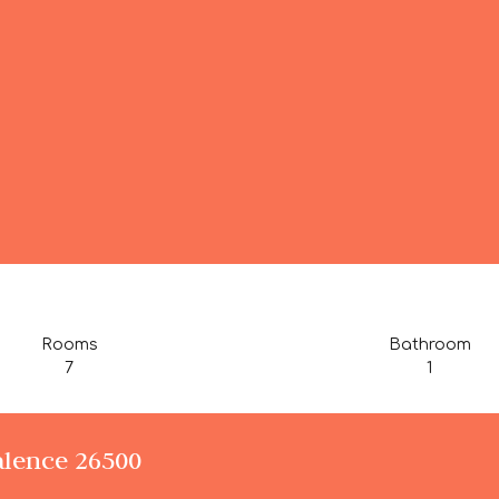
Rooms
Bathroom
7
1
alence 26500