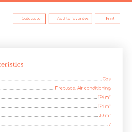
Calculator
Add to favorites
Print
eristics
Gas
Fireplace, Air conditioning
174
m²
174
m²
30
m²
7