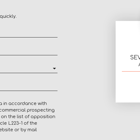
quickly.
SE
a in accordance with
f commercial prospecting
on the list of opposition
cle L223-1 of the
bsite or by mail