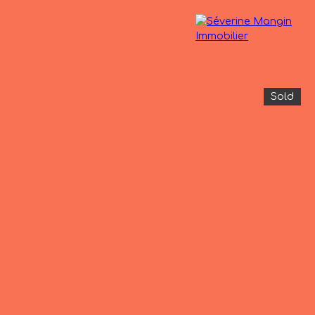
Sold
operties
The agency