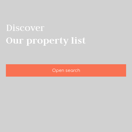
Discover
Our property list
Open search
Type of offer
Sale
Type of property
House
Location
Saint-Paul-lès-Romans (26750)