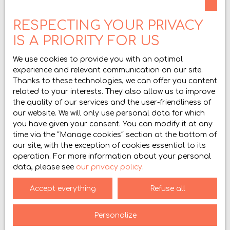
Type of property
House
RESPECTING YOUR PRIVACY
Location
IS A PRIORITY FOR US
Saint-Paul-lès-Romans (26750)
We use cookies to provide you with an optimal
Max budget (€)
experience and relevant communication on our site.
Thanks to these technologies, we can offer you content
related to your interests. They also allow us to improve
Min area (m²)
the quality of our services and the user-friendliness of
our website. We will only use personal data for which
Min rooms
you have given your consent. You can modify it at any
time via the ″Manage cookies″ section at the bottom of
I agree to the processing of my personal data in
our site, with the exception of cookies essential to its
accordance with GDPR. If you do not wish to be
operation. For more information about your personal
the subject of commercial prospecting by
data, please see
our privacy policy
.
telephone, you can register free of charge on the
list of opposition to telephone canvassing,
Accept everything
Refuse all
provided for by Article L223-1 of the Consumer
Code, on the www.bloctel.gouv.fr website or by mail
Personalize
addressed to: