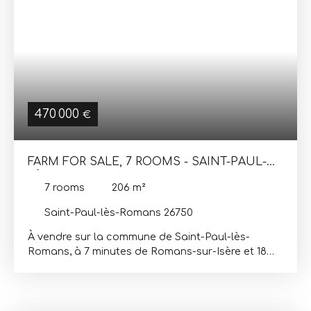
470 000
€
FARM FOR SALE, 7 ROOMS - SAINT-PAUL-
LÈS-ROMANS 26750
7
rooms
206
m²
Saint-Paul-lès-Romans 26750
À vendre sur la commune de Saint-Paul-lès-
Romans, à 7 minutes de Romans-sur-Isère et 18
minutes de la gare Valence TGV. Corps de ferme
offrant 206 m² habitables avec de beaux volumes,
implanté sur un terrain de 3 796 m² avec vue
dégagée sur la campagne et le Vercors. Au rez-