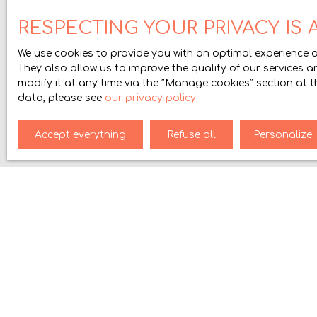
existante : > Haie arborée (muriers, frênes, tille
I agree to the processing
RESPECTING YOUR PRIVACY IS A
la RD76 (et maintien du mur de soutènement en 
commercial prospecting by
(frênes) en bordure Est de la zone. Déplacement
canvassing, provided for 
We use cookies to provide you with an optimal experience a
La desserte sera à raccorder au chemin existan
addressed to:
They also allow us to improve the quality of our services a
RD76 sera à sécuriser. - Une liaison piétonne pub
modify it at any time via the ″Manage cookies″ section at t
emplacement réservé en limites Nord et Est de 
Worldline Company, Servic
data, please see
our privacy policy
.
piétons vers ce futur cheminement sera prévu d
For more information on 
Accept everything
Refuse all
Personalize
I AM LOOKING FOR A PROPERTY