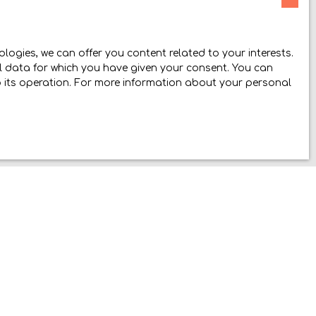
ish to be the subject of
position to telephone
v.fr website or by mail
ogies, we can offer you content related to your interests.
nal data for which you have given your consent. You can
to its operation. For more information about your personal
policy
.
INFORMATION