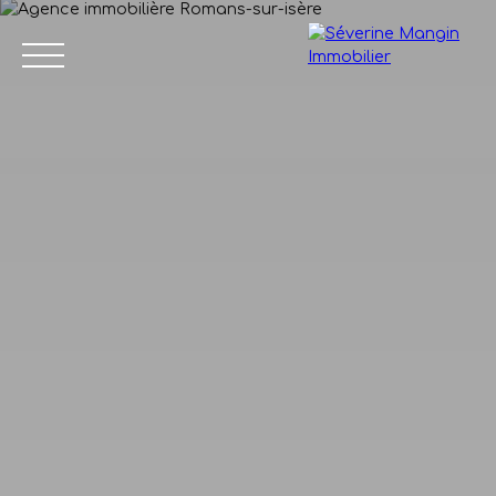
Accueil
Vendre
Acheter
Nos biens vendus
Avis de
04 75 45
valeur
86 24