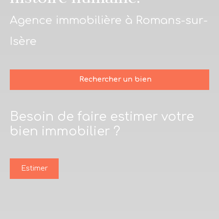
Agence immobilière à Romans-sur-
Isère
Rechercher un bien
Besoin de faire estimer votre
Type d'offre
bien immobilier ?
Vente
Type de bien
Maison
Estimer
Localisation