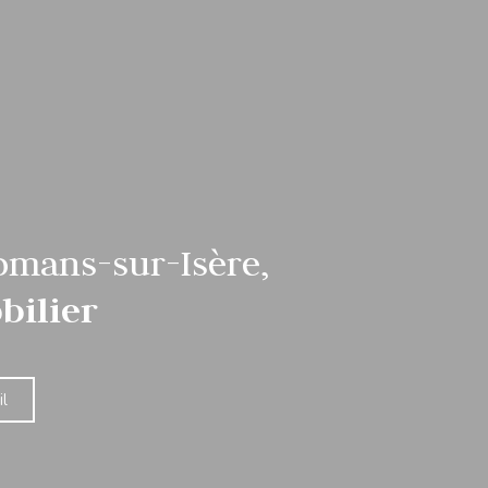
omans-sur-Isère,
bilier
l