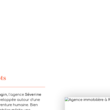
ts
ngin
, l’agence
Séverine
veloppée autour d’une
aventure humaine. Bien
bilier mérite une