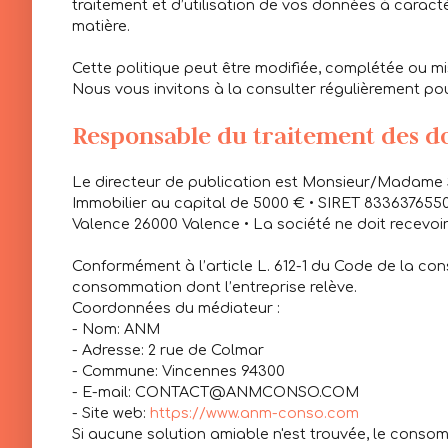
traitement et d’utilisation de vos données à caract
matière.
Cette politique peut être modifiée, complétée ou mise
Nous vous invitons à la consulter régulièrement pour
Responsable du traitement des d
Le directeur de publication est Monsieur/Madame
Immobilier au capital de 5000 € • SIRET 8336376550
Valence 26000 Valence • La société ne doit recevoir
Conformément à l’article L. 612-1 du Code de la con
consommation dont l’entreprise relève.
Coordonnées du médiateur :
- Nom: ANM
- Adresse: 2 rue de Colmar
- Commune: Vincennes 94300
- E-mail: CONTACT@ANMCONSO.COM
- Site web:
https://www.anm-conso.com
Si aucune solution amiable n'est trouvée, le conso