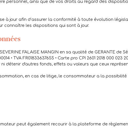
ère personnel, ainsi que de vos droits au regard des dispositi
 à jour afin d’assurer la conformité à toute évolution législat
 connaître les dispositions qui sont à jour.
onnées
 SEVERINE FALAISE MANGIN en sa qualité de GERANTE de Sév
0014 • TVA FR01833637655 • Carte pro CPI 2601 2018 000 023 
 ni détenir d'autres fonds, effets ou valeurs que ceux représ
sommation, en cas de litige, le consommateur a la possibilité
mmateur peut également recourir à la plateforme de règlement 