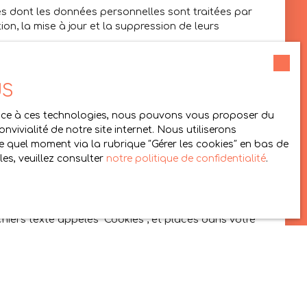
tes dont les données personnelles sont traitées par
on, la mise à jour et la suppression de leurs
e gratuitement sur la liste d'opposition au
.gouv.fr
ou par courrier adressé à Société
US
Grace à ces technologies, nous pouvons vous proposer du
vivialité de notre site internet. Nous utiliserons
 quel moment via la rubrique ″Gérer les cookies″ en bas de
es, veuillez consulter
notre politique de confidentialité
.
chiers texte appelés "Cookies", et placés dans votre
 en vous proposant de contenu personnalisé. Ils ont
orrespondantes de leur navigateur. Cependant cette