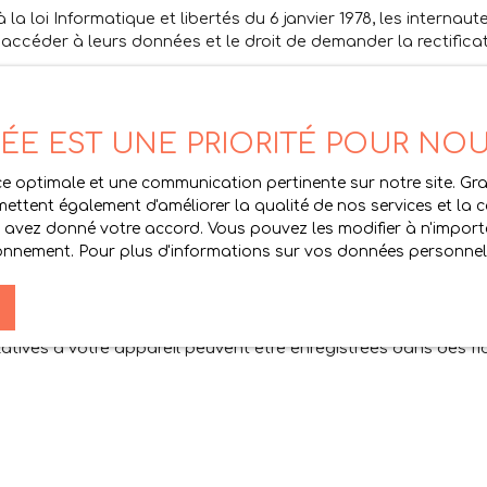
 loi Informatique et libertés du 6 janvier 1978, les internau
’accéder à leurs données et le droit de demander la rectificati
on commerciale par voie téléphonique, vous pouvez vous inscrir
1 du code de la consommation, sur le site Internet
www.bloctel
VÉE EST UNE PRIORITÉ POUR NO
DEX.
ence optimale et une communication pertinente sur notre site. 
ettent également d'améliorer la qualité de nos services et la con
avez donné votre accord. Vous pouvez les modifier à n'importe
tionnement. Pour plus d'informations sur vos données personnell
latives à votre appareil peuvent être enregistrées dans des fi
s servent principalement, à optimiser votre utilisation du site
registrement de "cookies" en se servant des fonctionnalités c
à certains services du site.