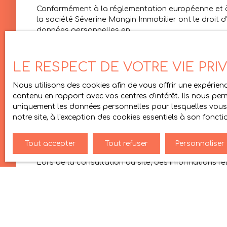
Conformément à la réglementation européenne et à la
la société Séverine Mangin Immobilier ont le droit d
données personnelles en
Si vous ne souhaitez pas faire l'objet de prospecti
démarchage téléphonique, prévu par l'article L223-
LE RESPECT DE VOTRE VIE PRI
Worldline, Service Bloctel, CS 61311, 41013 BLOIS CE
Nous utilisons des cookies afin de vous offrir une expéri
Séverine Mangin Immobilier
contenu en rapport avec vos centres d'intérêt. Ils nous perm
contact@mangin-immobilier.com
uniquement les données personnelles pour lesquelles vous 
+33 4 75 45 86 24
notre site, à l'exception des cookies essentiels à son fonc
Cookies
Tout accepter
Tout refuser
Personnaliser
Lors de la consultation du site, des informations re
navigateur. Par l’identification de votre terminal il
une durée de validité fixe.
Les utilisateurs ont la liberté de s’opposer à l’en
démarche peut altérer ou rendre impossible l’accès 