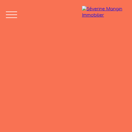
Accueil
Vendre
Acheter
Nos biens vendus
Avis de
04 75 45
valeur
86 24