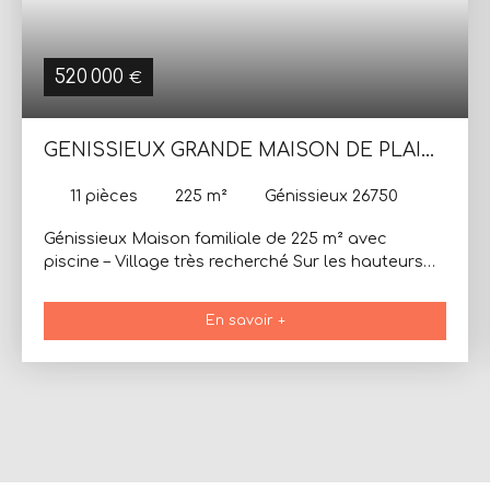
520 000
€
GENISSIEUX GRANDE MAISON DE PLAIN
PIED SOUS/SOL COMPLET PISCINE
11
pièces
225
m²
Génissieux 26750
Génissieux Maison familiale de 225 m² avec
piscine – Village très recherché Sur les hauteurs
emplacement idéal et rare sur le secteur : au
calme absolu, tout faire à pied (commerces,
En savoir +
écoles) tout en profitant d'une belle vue en
position dominante. Très fort potentiel pour cette
maison familiale sur une parcelle de 1 578 m² avec
piscine. Composition du bien Niveau principal
(Plain-pied) : Grande Entrée Séjour / salon
lumineux de 48 m² avec cheminée Cuisine équipée
6 chambres (de 9,3 m² à 14,3 m²) 1 salle de bains + 1