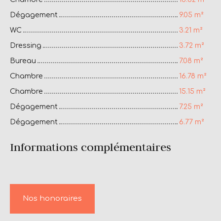
Dégagement
9.05 m²
WC
3.21 m²
Dressing
3.72 m²
Bureau
7.08 m²
Chambre
16.78 m²
Chambre
15.15 m²
Dégagement
7.25 m²
Dégagement
6.77 m²
Informations complémentaires
Nos honoraires