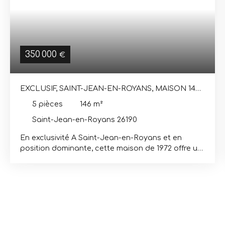
350 000
€
EXCLUSIF, SAINT-JEAN-EN-ROYANS, MAISON 146
M2, 4 CHAMBRES, 25MN GARE TGV
5
pièces
146
m²
Saint-Jean-en-Royans 26190
En exclusivité A Saint-Jean-en-Royans et en
position dominante, cette maison de 1972 offre un
cadre privilégié. Avec sa vue sur les montagnes et
la campagne environnante, elle domine sans
voisinage immédiat et s'adosse contre le Vercors.
Ici le temps est suspendu, et le calme est le
maître mot. L'extérieur s'articule sur un terrain de
près de 7000 m, arboré et paysagé, très bien
entretenu, une piscine sécurisée de 10 X 5 m. Une