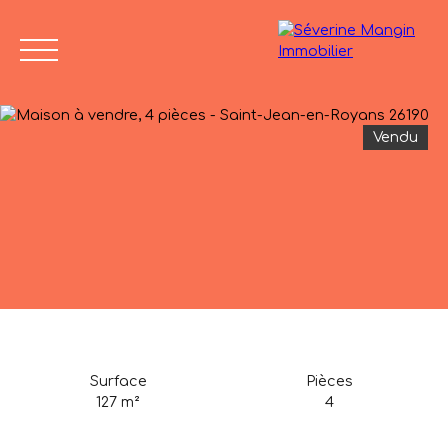
Vendu
Accueil
Vendre
Acheter
Nos biens vendus
Avis de
04 75 45
valeur
86 24
Surface
Pièces
127
m²
4