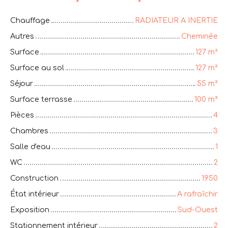
Chauffage
RADIATEUR A INERTIE
Autres
Cheminée
Surface
127
m²
Surface au sol
127
m²
Séjour
55
m²
Surface terrasse
100
m²
Pièces
4
Chambres
3
Salle d'eau
1
WC
2
Construction
1950
État intérieur
A rafraîchir
Exposition
Sud-Ouest
Stationnement intérieur
2