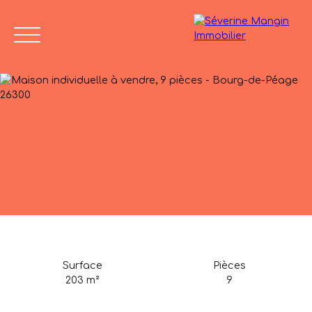
Accueil
Vendre
Acheter
Nos biens vendus
Avis de
04 75 45
valeur
86 24
Surface
Pièces
203
m²
9