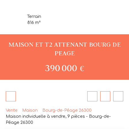
Terrain
816
m²
MAISON ET T2 ATTENANT BOURG DE
PEAGE
390 000
€
Vente
Maison
Bourg-de-Péage 26300
Maison individuelle à vendre, 9 pièces - Bourg-de-
Péage 26300