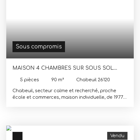
Sous compromis
MAISON 4 CHAMBRES SUR SOUS SOL
COMPLET
5
pièces
90
m²
Chabeuil 26120
Chabeuil, secteur calme et recherché, proche
école et commerces, maison individuelle, de 1977
sur sous sol complet. Elle offre, Hall d'entrée,
cuisine indépendante, salon- salle à manger, 4
chambres salle de bains, wc séparé, penderie, le
tout sur sous sol complet comprenant garage-
cellier. La jouissance privative du terrain d'une
Vendu
surface de 387m². Copropriété de 30 Lots