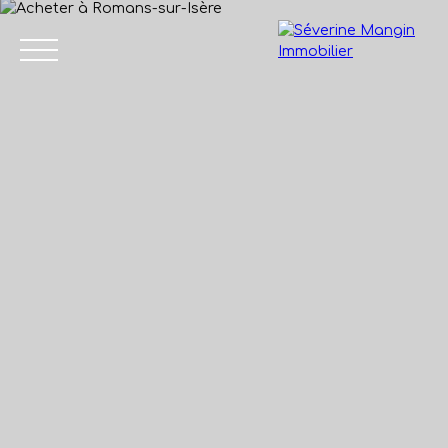
Accueil
Vendre
Acheter
Nos biens vendus
Avis de
04 75 45
valeur
86 24