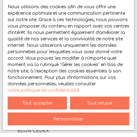
Nous utilisons des cookies afin de vous offrir une
expérience optimale et une communication pertinente
Budget max (€)
sur notre site. Grace à ces technologies, nous pouvons
vous proposer du contenu en rapport avec vos centres
Surface min (m²)
d'intérêt. Ils nous permettent également d'améliorer la
qualité de nos services et la convivialité de notre site
internet. Nous utiliserons uniquement les données
Pièces min
personnelles pour lesquelles vous avez donné votre
accord. Vous pouvez les modifier à n'importe quel
J'accepte le traitement de mes données
moment via la rubrique ″Gérer les cookies″ en bas de
personnelles conformément au RGPD. Si vous ne
notre site, à l'exception des cookies essentiels à son
souhaitez pas faire l'objet de prospection
fonctionnement. Pour plus d'informations sur vos
commerciale par voie téléphonique, vous pouvez
données personnelles, veuillez consulter
vous inscrire gratuitement sur la liste d'opposition
notre politique de confidentialité
.
au démarchage téléphonique, prévu par l'article
L223-1 du code de la consommation, sur le site
Tout accepter
Tout refuser
Internet www.bloctel.gouv.fr ou par courrier
adressé à :
Personnaliser
Société Worldline, Service Bloctel, CS 61311, 41013
BLOIS CEDEX.