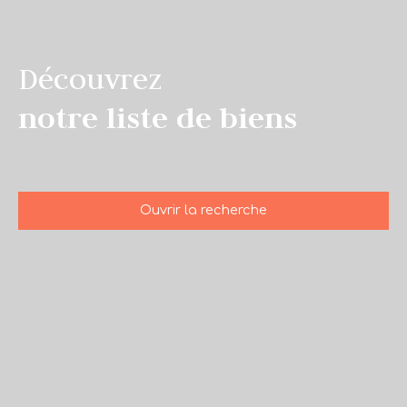
Découvrez
notre liste de biens
Ouvrir la recherche
Type d'offre
Vente
Type de bien
Maison
Localisation
Chabeuil (26120)