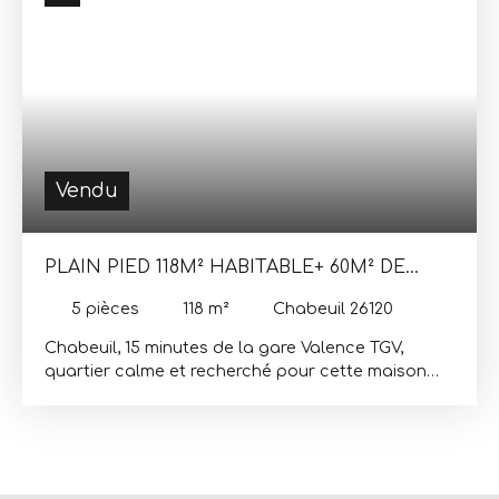
Honoraires charge vendeur Les informations sur
les risques auxquels ce bien est exposé sont
disponibles sur le site Géorisques : www.
georisques. gouv. fr
Vendu
PLAIN PIED 118M² HABITABLE+ 60M² DE
GARAGE SUR TERRAIN DE 640M²
5
pièces
118
m²
Chabeuil 26120
Chabeuil, 15 minutes de la gare Valence TGV,
quartier calme et recherché pour cette maison
d'habitation non mitoyenne de 1972, d'environ
118m² habitable, et garage de 60m² sur un terrain
clos de 640m². Elle offre, Entrée, cuisine
indépendante, salon double exposition, ouvert au
sud sur la terrasse, 4 chambres, salle de bains