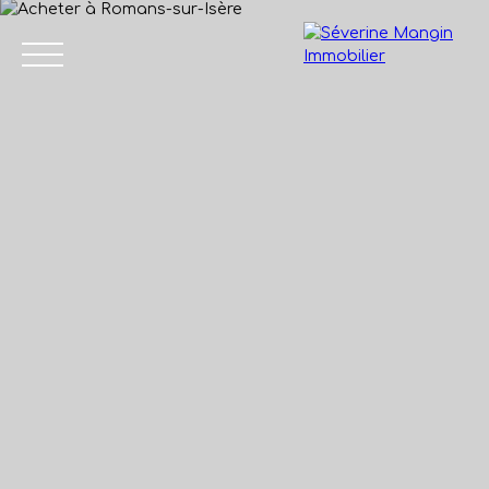
Accueil
Vendre
Acheter
Nos biens vendus
Avis de
04 75 45
valeur
86 24