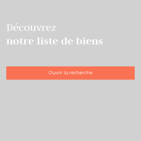
Découvrez
notre liste de biens
Ouvrir la recherche
Type d'offre
Vente
Type de bien
Maison
Localisation
Geyssans (26750)