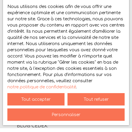
Nous utilisons des cookies afin de vous offrir une
expérience optimale et une communication pertinente
Budget max (€)
sur notre site. Grace à ces technologies, nous pouvons
vous proposer du contenu en rapport avec vos centres
Surface min (m²)
d'intérêt. Ils nous permettent également d'améliorer la
qualité de nos services et la convivialité de notre site
internet. Nous utiliserons uniquement les données
Pièces min
personnelles pour lesquelles vous avez donné votre
accord. Vous pouvez les modifier à n'importe quel
J'accepte le traitement de mes données
moment via la rubrique ″Gérer les cookies″ en bas de
personnelles conformément au RGPD. Si vous ne
notre site, à l'exception des cookies essentiels à son
souhaitez pas faire l'objet de prospection
fonctionnement. Pour plus d'informations sur vos
commerciale par voie téléphonique, vous pouvez
données personnelles, veuillez consulter
vous inscrire gratuitement sur la liste d'opposition
notre politique de confidentialité
.
au démarchage téléphonique, prévu par l'article
L223-1 du code de la consommation, sur le site
Tout accepter
Tout refuser
Internet www.bloctel.gouv.fr ou par courrier
adressé à :
Personnaliser
Société Worldline, Service Bloctel, CS 61311, 41013
BLOIS CEDEX.