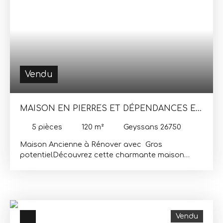
Vendu
MAISON EN PIERRES ET DÉPENDANCES ET
SES 10HA DE TERRES
5
pièces
120
m²
Geyssans 26750
Maison Ancienne à Rénover avec Gros
potentielDécouvrez cette charmante maison
ancienne de 120 m², baignée de lumière grâce à
son exposition sud. Nichée sur un terrain spacieux
de 101629 m², cette propriété de 5 pièces, dont 3
chambres, est un véritable havre de paix pour
ceux qui rêvent de redonner vie à un bien plein de
Vendu
caractère. Située dans un cadre verdoyant, cette