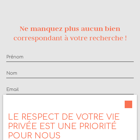
sur les risques auxquels ce bien est exposé sont
disponibles sur le site Géorisques : www.
georisques. gouv. fr Honoraires charge vendeur.
Renseignements et visite o6451o6676
Ne manquez plus aucun bien
correspondant à votre recherche !
Prénom
Nom
Email
Type d'offre
Vente
LE RESPECT DE VOTRE VIE
Type de bien
Maison
PRIVÉE EST UNE PRIORITÉ
Localisation
POUR NOUS
Geyssans (26750)