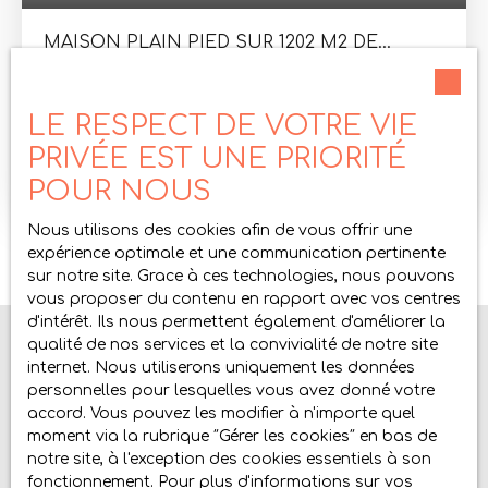
MAISON PLAIN PIED SUR 1202 M2 DE
TERRAIN AVEC PISCINE
5
pièces
166
m²
LE RESPECT DE VOTRE VIE
Granges-les-Beaumont 26600
PRIVÉE EST UNE PRIORITÉ
Granges les Beaumont, 20 min gare TGV, maison
individuelle de 166m² sur sous sol complet, proche
POUR NOUS
commodités. RDC : Cuisine ouverte sur pièce de
vie de plus de 50m² donnant sur terrasse, 3
Nous utilisons des cookies afin de vous offrir une
chambres, 2 dressings,1 salle d'eau, 1 salle de
expérience optimale et une communication pertinente
bains, 2 wc, cellier buanderie. Sous-sol :
sur notre site. Grace à ces technologies, nous pouvons
Buanderie, cave, garage, possibilté chambre
vous proposer du contenu en rapport avec vos centres
supplémentaire et salle d'eau. Cette maison est
d'intérêt. Ils nous permettent également d'améliorer la
dotée d'un terrain clos et arboré avec piscine et
qualité de nos services et la convivialité de notre site
pool house. Coup de coeur assuré!DISPONIBLE
internet. Nous utiliserons uniquement les données
MARS 2021Honoraires charge vendeur.
personnelles pour lesquelles vous avez donné votre
Ne manquez plus aucun bien
accord. Vous pouvez les modifier à n'importe quel
correspondant à votre recherche !
moment via la rubrique ″Gérer les cookies″ en bas de
notre site, à l'exception des cookies essentiels à son
fonctionnement. Pour plus d'informations sur vos