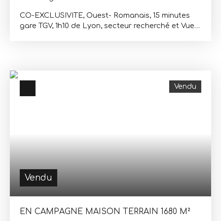
CO-EXCLUSIVITE, Ouest- Romanais, 15 minutes
gare TGV, 1h10 de Lyon, secteur recherché et Vue
Vercors pour cette maison ile de France de 250m²
habitables, exposée sud, très bien entretenue, sur
un terrain arboré de 3945 m² avec piscine. Elle
offre, en rez de chaussée, hall d’entrée, cuisine
indépendante, pièce de vie de plus de 43m²
Vendu
ouverte sur terrasse, bureau, 4 grandes
chambres, salle de bains, wc et lingerie. A l'étage
une chambre et une salle de jeux mansardées de
20 et 40m² au sol , salle de bains et wc. Un sous-
sol complet offrant, garage et chaufferie,
chambre d'appoint de 19m², salle d'eau ainsi qu'un
3ème wc. Belle construction béton, doublage
brique et charpente traditionnelle. Les huisseries
sont en double vitrage. Chauffage par
Vendu
Géothermie (pompe à chaleur eau/eau).
Honoraires charge vendeur.
EN CAMPAGNE MAISON TERRAIN 1680 M²