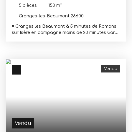
5
pièces
150
m²
Granges-les-Beaumont 26600
♥️ Granges les Beaumont à 5 minutes de Romans
sur Isère en campagne moins de 20 minutes Gare
Valence TGV, au calme, belle maison récente
d'environ 150 m², offrant au rdc, une pièce de vie 51.
4 m² avec cuisine équipée donnant sur la
terrasse, bureau, buanderie, wc et grand garage
avec mezzanine de rangementA l'étage, une suite
Vendu
parentale de 20m² avec douche dressing, 2
grandes chambres équipées de placard, salle de
bain avec baignoire et douche italienne, le tout
sur un terrain de 1680m². chauffage au sol par
pompe à chaleur, et rafraichissant aspiration
centraliséepiscine hors sol enterrée -Forage -
avec arrosage -Les informations sur les risques
auxquels ce bien est exposé sont disponibles sur
le site Géorisques : www. georisques. gouv.
Vendu
frHonoraires charge vendeur