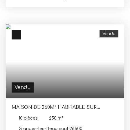
minutes de la gare Valence TGV, au calme, belle
maison récente sur deux niveaux, d'environ 150 m²
habitable, offrant au rdc une pièce de vie 51. 4 m²
avec cuisine équipée, donnant sur une terrasse,
bureau, buanderie, wc et grand garage avec
Vendu
mezzanine de rangement. A l'étage une suite
parentale de 20 m² avec douche dressing, 2
grandes chambres équipées de placard, salle de
bain avec baignoire et douche italienne, le tout
sur un terrain de 2830m². chauffage au sol par
pompe à chaleur, aspiration centraliséepiscine
hors sol enterrée -Terrain 2800 m² dont une
parcelle de 1150 m² constructible - ForageLes
informations sur les risques auxquels ce bien est
Vendu
exposé sont disponibles sur le site Géorisques :
www. georisques. gouv. fr
MAISON DE 250M² HABITABLE SUR
TERRAIN DE 3945M²
10
pièces
250
m²
Granges-les-Beaumont 26600