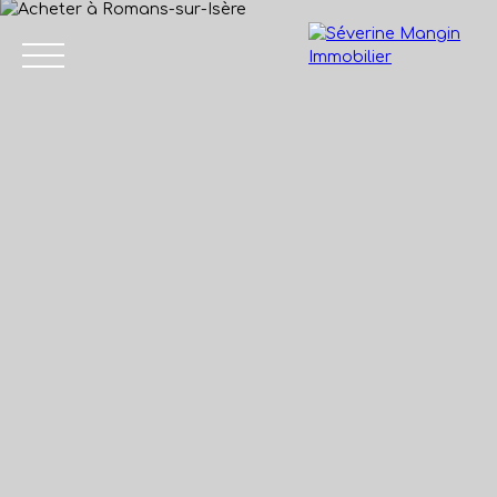
Accueil
Vendre
Acheter
Nos biens vendus
Avis de
04 75 45
valeur
86 24