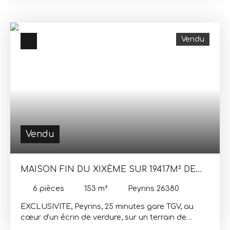
ce bien est exposé sont disponibles sur le site
sur parc arboré de 3000m², abris voiture de 70m²
Géorisques : www. georisques. gouv. fr
et dépendances. Elle offre, Entrée, cuisine
indépendante, pièce de vie de 50m², salon,4
Vendu
chambres, dont une ouverte sur solarium, belle
véranda terrasse de 40m², salle de bains, 2 wc.
Honoraires charge vendeur
Vendu
MAISON FIN DU XIXÈME SUR 19417M² DE
TERRAIN
6
pièces
153
m²
Peyrins 26380
EXCLUSIVITE, Peyrins, 25 minutes gare TGV, au
cœur d'un écrin de verdure, sur un terrain de
19417m² de prairies et de bois, entretenu dans le