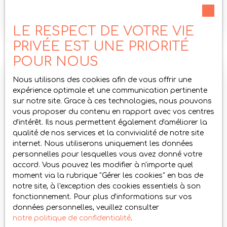
Charge vendeur
EXCLUSIVTE, Peyrins, sur les hauteurs, secteur
calme et recherché, maison des années 70
LE RESPECT DE VOTRE VIE
comprenant un sous sol de 120 m² ( garages,
atelier, chambre froide, buanderie.. ). La partie
PRIVÉE EST UNE PRIORITÉ
habitable de 145m² sur 2 niveaux, offre, cuisine
POUR NOUS
indépendante, pièce de vie, 5 chambres, coin
bureau, salle d'eau et 2wc. Grenier aménageable
Nous utilisons des cookies afin de vous offrir une
Vendu
de 40m², le tout sur un terrain de 9837m². Une
expérience optimale et une communication pertinente
partie du terrain est exploitée par un agriculteur.
sur notre site. Grace à ces technologies, nous pouvons
Honoraires charge vendeur
vous proposer du contenu en rapport avec vos centres
d'intérêt. Ils nous permettent également d'améliorer la
qualité de nos services et la convivialité de notre site
internet. Nous utiliserons uniquement les données
personnelles pour lesquelles vous avez donné votre
accord. Vous pouvez les modifier à n'importe quel
moment via la rubrique ″Gérer les cookies″ en bas de
Vendu
notre site, à l'exception des cookies essentiels à son
fonctionnement. Pour plus d'informations sur vos
données personnelles, veuillez consulter
JOLIE MAISON DE PLAIN PIED AVEC
notre politique de confidentialité
.
PISCINE