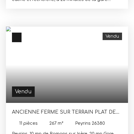
Valence TGV, maison des années 70, rénovée avec
goût en 2024, comprenant un sous sol de 120 m² (
garages, atelier). La partie habitable de 170m² sur
2 niveaux, offre, de plain pied, cuisine ouverte sur
la pièce de vie, 2 chambres ( possibilité 3), 1 salle
Vendu
d'eau, 1salle de bains et 1wc, à l'étage, 2 chambres
supplémentaires et salle de douche avec wc, le
tout sur un terrain de 3355m². Honoraires charge
vendeur
Vendu
ANCIENNE FERME SUR TERRAIN PLAT DE
PLUS DE 1 HA
11
pièces
267
m²
Peyrins 26380
Peyrins, 10 mn de Romans sur Isère, 20 mn Gare