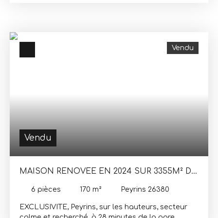
respect de la nature et des hommes se niche
cette charmante maison de la fin du XIXème, de
plus de 150 m² habitable et ses dépendances. Elle
offre, une cuisine indépendante très lumineuse de
Vendu
plus de 20m², un salon avec son poêle de masse
Finlandais, 3 chambres, 2 bureaux, une salle de
bains et une salle d'eau, 2 WC. Un abri voiture de
plus de 50m², une dépendance sur 2 niveaux de
19m² chacun, un atelier et des annexes. 2 citernes
de récupération d'eau de pluie de 40 et 30M3
permettent notamment l'arrosage du potager et
des fruitiers. Libre au 15 Juillet 2022Honoraires
charge vendeur
Vendu
MAISON RENOVEE EN 2024 SUR 3355M² DE
TERRAIN
6
pièces
170
m²
Peyrins 26380
EXCLUSIVITE, Peyrins, sur les hauteurs, secteur
calme et recherché, à 28 minutes de la gare