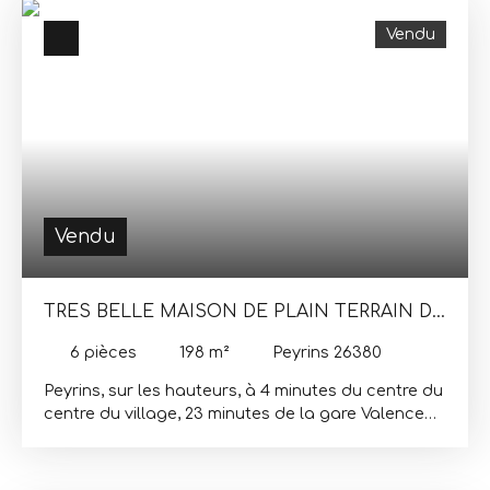
Vendu
Vendu
TRES BELLE MAISON DE PLAIN TERRAIN DE
2500M²
6
pièces
198
m²
Peyrins 26380
Peyrins, sur les hauteurs, à 4 minutes du centre du
centre du village, 23 minutes de la gare Valence
TGV, 12 minutes Romans sur Isère, secteur
recherché au calme, vue dominante Vercors pour
cette maison d'habitation de 198m² habitable,