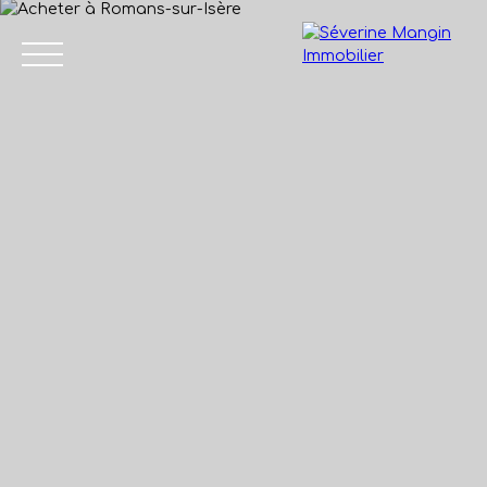
Accueil
Vendre
Acheter
Nos biens vendus
Avis de
04 75 45
valeur
86 24