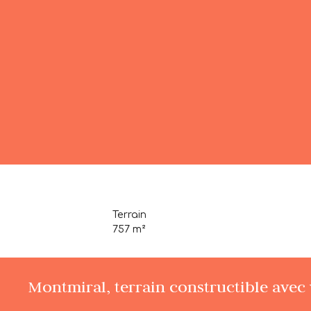
Terrain
757
m²
Montmiral, terrain constructible avec