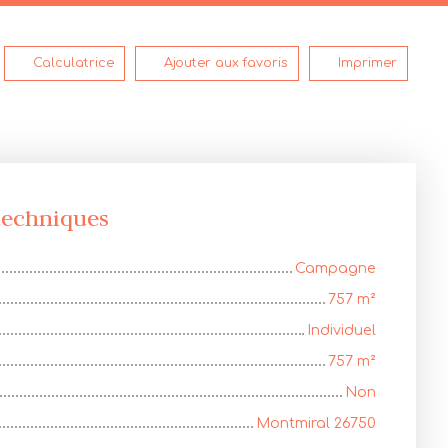
Calculatrice
Ajouter aux favoris
Imprimer
 techniques
Campagne
757
m²
Individuel
757
m²
Non
Montmiral 26750