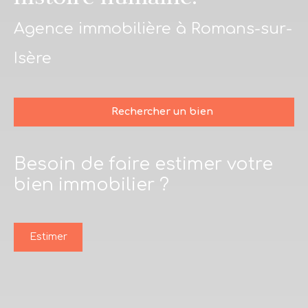
Agence immobilière à Romans-sur-
Isère
Rechercher un bien
Besoin de faire estimer votre
Type d'offre
bien immobilier ?
Vente
Type de bien
Maison
Estimer
Localisation