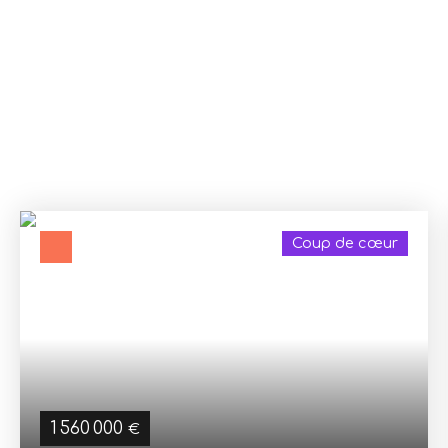
Isère
,
Bourg-de-Péage
ou dans les communes voisines
?
Découvrez notre sélection de biens disponibles, mise à
jour régulièrement,
triée par prix décroissant
pour une
navigation simplifiée. Qu’il s’agisse de résidences
principales, secondaires ou d’investissement locatif,
nous avons peut-être le bien qu’il vous faut.
Coup de cœur
1 560 000
€