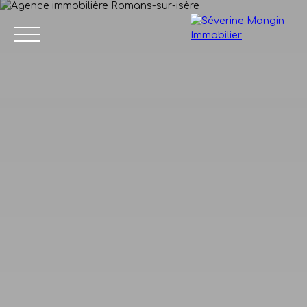
Accueil
Vendre
Acheter
Nos biens vendus
Avis de
04 75 45
valeur
86 24