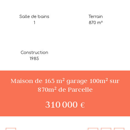
Salle de bains
Terrain
1
870
m²
Construction
1985
Maison de 165 m² garage 100m² sur
870m² de Parcelle
310 000
€