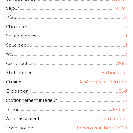
Séjour
61
m²
Pièces
6
Chambres
3
Salle de bains
1
Salle d'eau
1
WC
2
Construction
1985
État intérieur
En bon état
Cuisine
Aménagée et équipée
Exposition
Sud
Stationnement intérieur
3
Terrain
870
m²
Assainissement
Tout à l'égout
Localisation
Romans-sur-Isère 26100