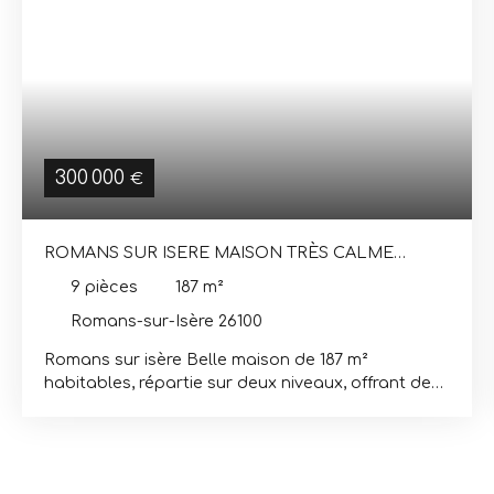
300 000
€
ROMANS SUR ISERE MAISON TRÈS CALME
GRAND TERRAIN AVEC PISCINE
9
pièces
187
m²
Romans-sur-Isère 26100
Romans sur isère Belle maison de 187 m²
habitables, répartie sur deux niveaux, offrant de
nombreuses possibilités d'aménagement. Grâce à
ses deux entrées indépendantes, elle peut
facilement être configurée en deux logements
distincts, idéale pour une grande famille, un projet