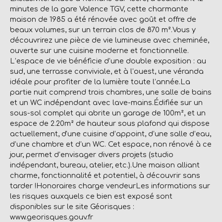
minutes de la gare Valence TGV, cette charmante
maison de 1985 a été rénovée avec goût et offre de
beaux volumes, sur un terrain clos de 870 m².Vous y
découvrirez une pièce de vie lumineuse avec cheminée,
ouverte sur une cuisine moderne et fonctionnelle.
L’espace de vie bénéficie d’une double exposition : au
sud, une terrasse conviviale, et à l’ouest, une véranda
idéale pour profiter de la lumière toute l’année.La
partie nuit comprend trois chambres, une salle de bains
et un WC indépendant avec lave-mains.Édifiée sur un
sous-sol complet qui abrite un garage de 100m², et un
espace de 2.20m² de hauteur sous plafond qui dispose
actuellement, d'une cuisine d’appoint, d’une salle d’eau,
d’une chambre et d’un WC. Cet espace, non rénové à ce
jour, permet d’envisager divers projets (studio
indépendant, bureau, atelier, etc.).Une maison alliant
charme, fonctionnalité et potentiel, à découvrir sans
tarder !Honoraires charge vendeurLes informations sur
les risques auxquels ce bien est exposé sont
disponibles sur le site Géorisques :
www.georisques.gouv.fr