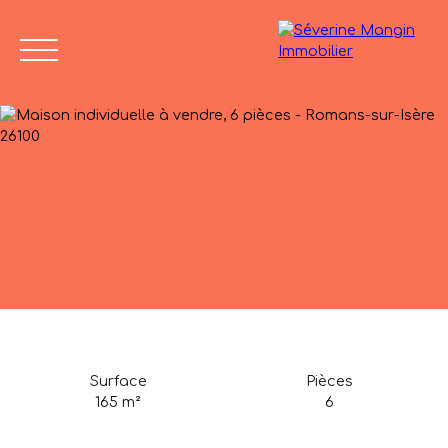
Accueil
Vendre
Acheter
Nos biens vendus
Avis de
04 75 45
valeur
86 24
Surface
Pièces
165
m²
6